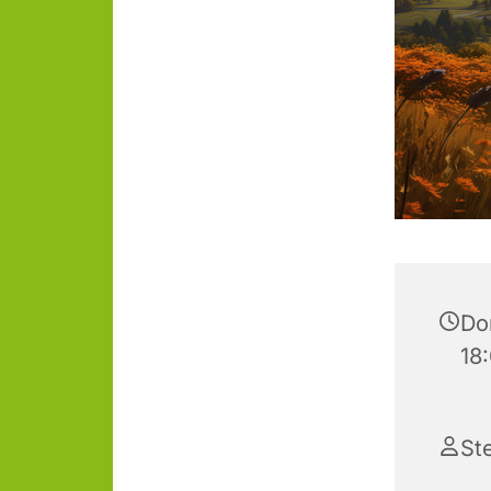
Don
18
St