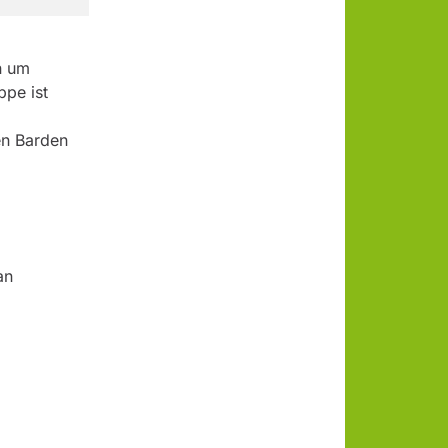
n um
pe ist
en Barden
an