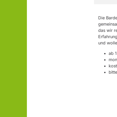
Die Barde
gemeinsam
das wir r
Erfahrung
und wolle
ab 1
mona
kost
bitt