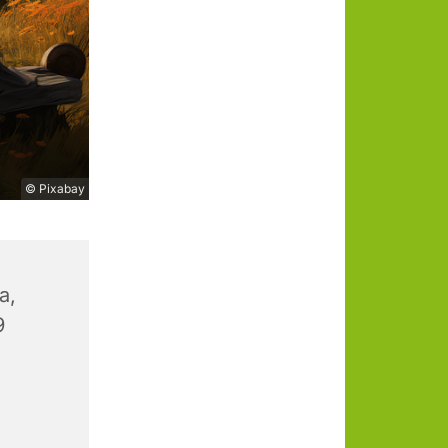
© Pixabay
a,
9