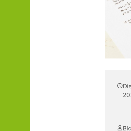
Di
20
Big