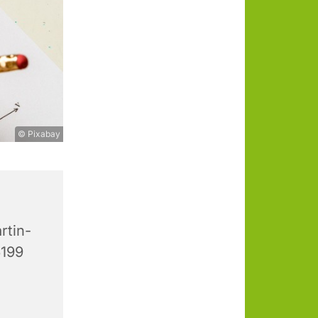
© Pixabay
rtin-
6199