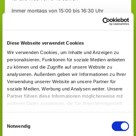
Immer montags von 15:00 bis 16:30 Uhr
"Alte Schule", Talstr. 17
Infos & Anmeldung bei:
Diese Webseite verwendet Cookies
Sabrina Michel, Ev. Jugendarbeit Aulatal - Geistal
Wir verwenden Cookies, um Inhalte und Anzeigen zu
Tel.: 0151 14170618
personalisieren, Funktionen für soziale Medien anbieten
zu können und die Zugriffe auf unsere Website zu
analysieren. Außerdem geben wir Informationen zu Ihrer
Verwendung unserer Website an unsere Partner für
soziale Medien, Werbung und Analysen weiter. Unsere
Partner führen diese Informationen möglicherweise mit
weiteren Daten zusammen, die Sie ihnen bereitgestellt
Dies könnte Sie auch
haben oder die sie im Rahmen Ihrer Nutzung der Dienste
interessieren
gesammelt haben.
Einwilligungsauswahl
Notwendig