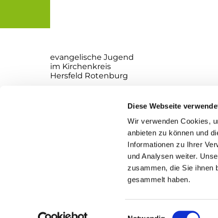
evangelische Jugend
im Kirchenkreis
Hersfeld Rotenburg
Websiteverantwortliche:
Ole Jaekel
Diese Webseite verwende
Richard Ewald
Wir verwenden Cookies, um
Kirchplatz 2
anbieten zu können und di
36251 Bad Hersfeld
Informationen zu Ihrer Ve
und Analysen weiter. Unse
zusammen, die Sie ihnen b
gesammelt haben.
I
Einwilligungsauswahl