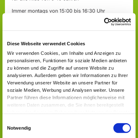
Immer montags von 15:00 bis 16:30 Uhr
"Alte Schule", Talstr. 17
Infos & Anmeldung bei:
Diese Webseite verwendet Cookies
Sabrina Michel, Ev. Jugendarbeit Aulatal - Geistal
Wir verwenden Cookies, um Inhalte und Anzeigen zu
Tel.: 0151 14170618
personalisieren, Funktionen für soziale Medien anbieten
zu können und die Zugriffe auf unsere Website zu
analysieren. Außerdem geben wir Informationen zu Ihrer
Verwendung unserer Website an unsere Partner für
soziale Medien, Werbung und Analysen weiter. Unsere
Partner führen diese Informationen möglicherweise mit
weiteren Daten zusammen, die Sie ihnen bereitgestellt
Dies könnte Sie auch
haben oder die sie im Rahmen Ihrer Nutzung der Dienste
interessieren
gesammelt haben.
Einwilligungsauswahl
Notwendig