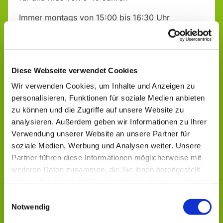
Immer montags von 15:00 bis 16:30 Uhr
"Alte Schule", Talstr. 17
Infos & Anmeldung bei:
Diese Webseite verwendet Cookies
Sabrina Michel, Ev. Jugendarbeit Aulatal - Geistal
Wir verwenden Cookies, um Inhalte und Anzeigen zu
Tel.: 0151 14170618
personalisieren, Funktionen für soziale Medien anbieten
zu können und die Zugriffe auf unsere Website zu
analysieren. Außerdem geben wir Informationen zu Ihrer
Verwendung unserer Website an unsere Partner für
soziale Medien, Werbung und Analysen weiter. Unsere
Partner führen diese Informationen möglicherweise mit
weiteren Daten zusammen, die Sie ihnen bereitgestellt
Dies könnte Sie auch
haben oder die sie im Rahmen Ihrer Nutzung der Dienste
interessieren
gesammelt haben.
Einwilligungsauswahl
Notwendig