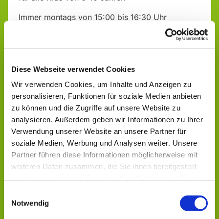
Immer montags von 15:00 bis 16:30 Uhr
"Alte Schule", Talstr. 17
Infos & Anmeldung bei:
Diese Webseite verwendet Cookies
Sabrina Michel, Ev. Jugendarbeit Aulatal - Geistal
Wir verwenden Cookies, um Inhalte und Anzeigen zu
Tel.: 0151 14170618
personalisieren, Funktionen für soziale Medien anbieten
zu können und die Zugriffe auf unsere Website zu
analysieren. Außerdem geben wir Informationen zu Ihrer
Verwendung unserer Website an unsere Partner für
soziale Medien, Werbung und Analysen weiter. Unsere
Partner führen diese Informationen möglicherweise mit
weiteren Daten zusammen, die Sie ihnen bereitgestellt
Dies könnte Sie auch
haben oder die sie im Rahmen Ihrer Nutzung der Dienste
interessieren
gesammelt haben.
Einwilligungsauswahl
Notwendig