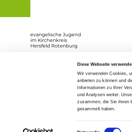
evangelische Jugend
im Kirchenkreis
Hersfeld Rotenburg
Websiteverantwortliche:
Ole Jaekel
Diese Webseite verwende
Richard Ewald
Wir verwenden Cookies, um
Kirchplatz 2
anbieten zu können und di
36251 Bad Hersfeld
Informationen zu Ihrer Ve
und Analysen weiter. Unse
zusammen, die Sie ihnen b
gesammelt haben.
I
Einwilligungsauswahl