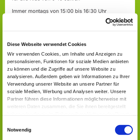
Immer montags von 15:00 bis 16:30 Uhr
"Alte Schule", Talstr. 17
Infos & Anmeldung bei:
Diese Webseite verwendet Cookies
Sabrina Michel, Ev. Jugendarbeit Aulatal - Geistal
Wir verwenden Cookies, um Inhalte und Anzeigen zu
Tel.: 0151 14170618
personalisieren, Funktionen für soziale Medien anbieten
zu können und die Zugriffe auf unsere Website zu
analysieren. Außerdem geben wir Informationen zu Ihrer
Verwendung unserer Website an unsere Partner für
soziale Medien, Werbung und Analysen weiter. Unsere
Partner führen diese Informationen möglicherweise mit
weiteren Daten zusammen, die Sie ihnen bereitgestellt
Dies könnte Sie auch
haben oder die sie im Rahmen Ihrer Nutzung der Dienste
interessieren
gesammelt haben.
Einwilligungsauswahl
Notwendig