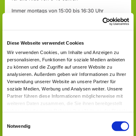
Immer montags von 15:00 bis 16:30 Uhr
"Alte Schule", Talstr. 17
Infos & Anmeldung bei:
Diese Webseite verwendet Cookies
Sabrina Michel, Ev. Jugendarbeit Aulatal - Geistal
Wir verwenden Cookies, um Inhalte und Anzeigen zu
Tel.: 0151 14170618
personalisieren, Funktionen für soziale Medien anbieten
zu können und die Zugriffe auf unsere Website zu
analysieren. Außerdem geben wir Informationen zu Ihrer
Verwendung unserer Website an unsere Partner für
soziale Medien, Werbung und Analysen weiter. Unsere
Partner führen diese Informationen möglicherweise mit
weiteren Daten zusammen, die Sie ihnen bereitgestellt
Dies könnte Sie auch
haben oder die sie im Rahmen Ihrer Nutzung der Dienste
interessieren
gesammelt haben.
Einwilligungsauswahl
Notwendig