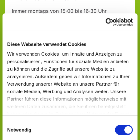
Immer montags von 15:00 bis 16:30 Uhr
"Alte Schule", Talstr. 17
Infos & Anmeldung bei:
Diese Webseite verwendet Cookies
Sabrina Michel, Ev. Jugendarbeit Aulatal - Geistal
Wir verwenden Cookies, um Inhalte und Anzeigen zu
Tel.: 0151 14170618
personalisieren, Funktionen für soziale Medien anbieten
zu können und die Zugriffe auf unsere Website zu
analysieren. Außerdem geben wir Informationen zu Ihrer
Verwendung unserer Website an unsere Partner für
soziale Medien, Werbung und Analysen weiter. Unsere
Partner führen diese Informationen möglicherweise mit
weiteren Daten zusammen, die Sie ihnen bereitgestellt
Dies könnte Sie auch
haben oder die sie im Rahmen Ihrer Nutzung der Dienste
interessieren
gesammelt haben.
Einwilligungsauswahl
Notwendig