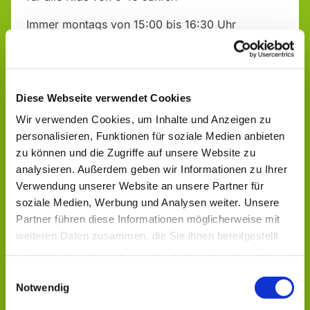
Immer montags von 15:00 bis 16:30 Uhr
"Alte Schule", Talstr. 17
Infos & Anmeldung bei:
Diese Webseite verwendet Cookies
Sabrina Michel, Ev. Jugendarbeit Aulatal - Geistal
Wir verwenden Cookies, um Inhalte und Anzeigen zu
Tel.: 0151 14170618
personalisieren, Funktionen für soziale Medien anbieten
zu können und die Zugriffe auf unsere Website zu
analysieren. Außerdem geben wir Informationen zu Ihrer
Verwendung unserer Website an unsere Partner für
soziale Medien, Werbung und Analysen weiter. Unsere
Partner führen diese Informationen möglicherweise mit
weiteren Daten zusammen, die Sie ihnen bereitgestellt
Dies könnte Sie auch
haben oder die sie im Rahmen Ihrer Nutzung der Dienste
interessieren
gesammelt haben.
Einwilligungsauswahl
Notwendig