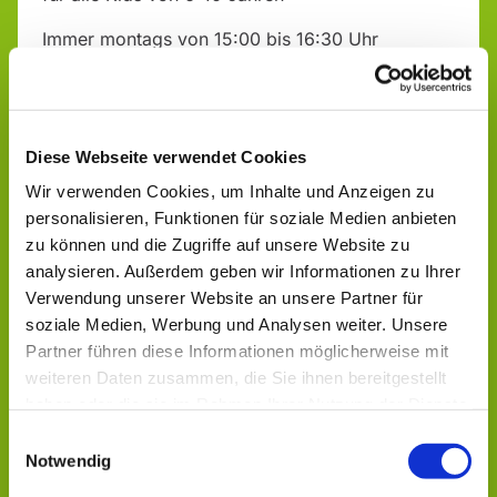
Immer montags von 15:00 bis 16:30 Uhr
"Alte Schule", Talstr. 17
Infos & Anmeldung bei:
Diese Webseite verwendet Cookies
Sabrina Michel, Ev. Jugendarbeit Aulatal - Geistal
Wir verwenden Cookies, um Inhalte und Anzeigen zu
Tel.: 0151 14170618
personalisieren, Funktionen für soziale Medien anbieten
zu können und die Zugriffe auf unsere Website zu
analysieren. Außerdem geben wir Informationen zu Ihrer
Verwendung unserer Website an unsere Partner für
soziale Medien, Werbung und Analysen weiter. Unsere
Partner führen diese Informationen möglicherweise mit
weiteren Daten zusammen, die Sie ihnen bereitgestellt
Dies könnte Sie auch
haben oder die sie im Rahmen Ihrer Nutzung der Dienste
interessieren
gesammelt haben.
Einwilligungsauswahl
Notwendig