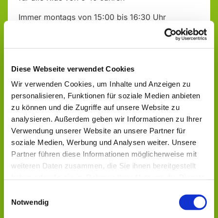
Immer montags von 15:00 bis 16:30 Uhr
"Alte Schule", Talstr. 17
Infos & Anmeldung bei:
Diese Webseite verwendet Cookies
Sabrina Michel, Ev. Jugendarbeit Aulatal - Geistal
Wir verwenden Cookies, um Inhalte und Anzeigen zu
Tel.: 0151 14170618
personalisieren, Funktionen für soziale Medien anbieten
zu können und die Zugriffe auf unsere Website zu
analysieren. Außerdem geben wir Informationen zu Ihrer
Verwendung unserer Website an unsere Partner für
soziale Medien, Werbung und Analysen weiter. Unsere
Partner führen diese Informationen möglicherweise mit
weiteren Daten zusammen, die Sie ihnen bereitgestellt
Dies könnte Sie auch
haben oder die sie im Rahmen Ihrer Nutzung der Dienste
interessieren
gesammelt haben.
Einwilligungsauswahl
Notwendig