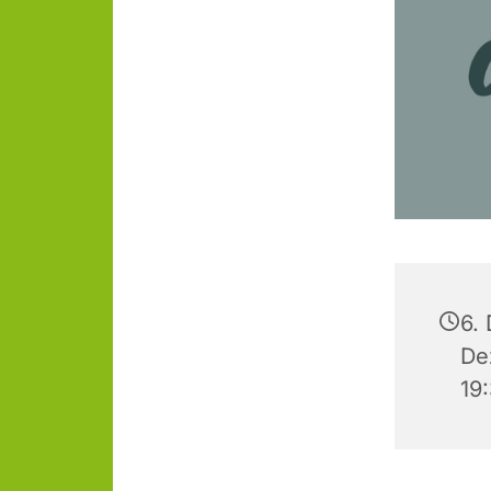
6.
De
19